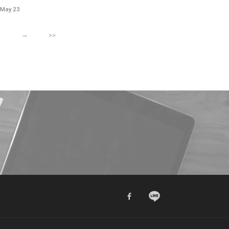
獨特風味 使空間的一切過程均成為愛情的顯影
 May 23
9
→
>>