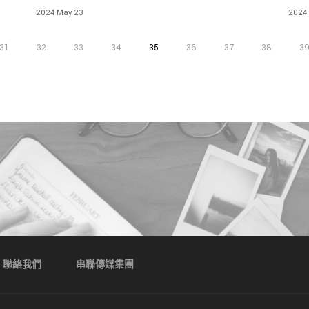
變化 順應空間初始結構 逐一填入生活機能象限
邸的
2024 May 23
2024
31
32
33
34
35
36
37
38
3
聯絡我們
串聯傳媒集團