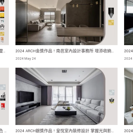
為靈感
2024 ARCH金獎作品 ! 南邑室內設計事務所 增添收納靈
20
活度，跳脫拘泥的既有設計
造成
2024 May 24
2024
色 放
2024 ARCH銀獎作品 ! 皇悅室內裝修設計 掌握光與影的
20