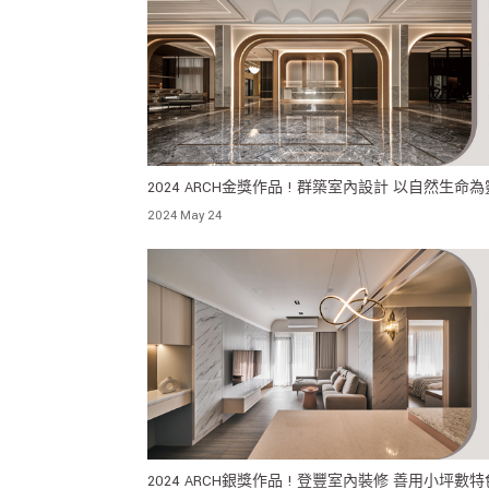
2024 ARCH金獎作品 ! 群築室內設計 以自然生命
呈現親切和知性的氛圍 彰顯歲月的積累和連結
2024 May 24
2024 ARCH銀獎作品 ! 登豐室內裝修 善用小坪數特