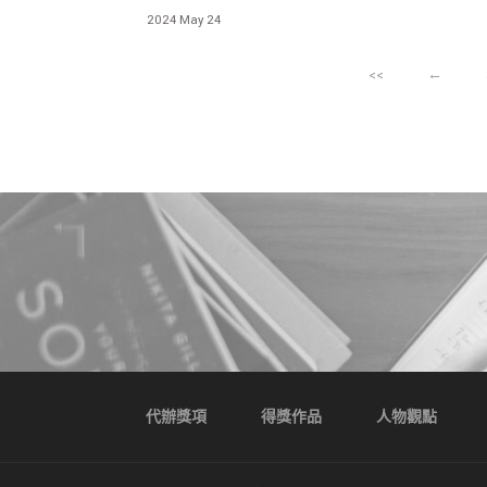
大空間優勢 無需綴飾便可達到精緻氛圍
2024 May 24
<<
←
代辦獎項
得獎作品
人物觀點