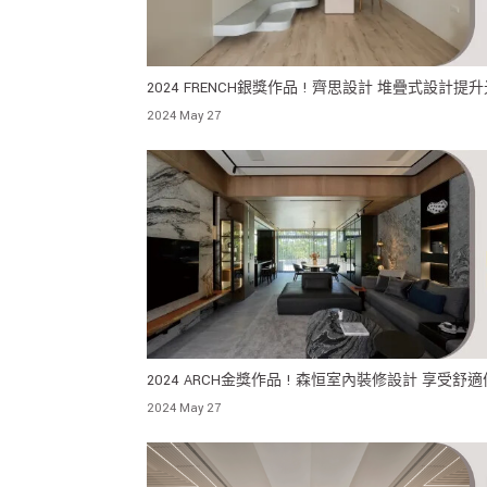
2024 FRENCH銀獎作品 ! 齊思設計 堆疊式設計提
效果 使空間更開闊 展現極致的藝術品味
2024 May 27
2024 ARCH金獎作品 ! 森恒室內裝修設計 享受舒
的生活條件與機能，與家庭成員進行良善的互動
2024 May 27