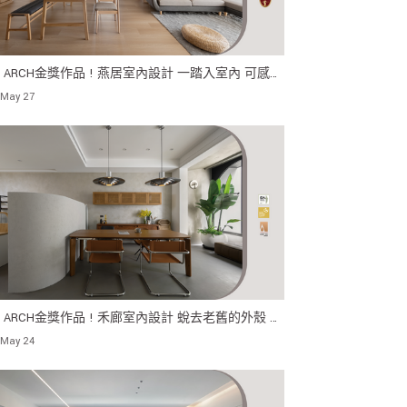
24 ARCH金獎作品 ! 燕居室內設計 一踏入室內 可感受
透無際的開放視野 立面處乾淨整齊的畫面感
 May 27
24 ARCH金獎作品 ! 禾廊室內設計 蛻去老舊的外殼 重
生的環境 看見早期經典樣貌
 May 24