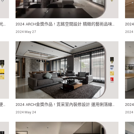
升光線
2024 ARCH金獎作品 ! 志銘空間設計 精緻的藝術品味來
20
自生活日常 造就出富有人文美學的舒適宅邸
到通
2024 May 27
2024
適便利
2024 ARCH金獎作品 ! 質采室內裝修設計 運用俐落線條
20
搭配溫潤的木皮 傳達東方內斂思緒
獲新
2024 May 24
2024