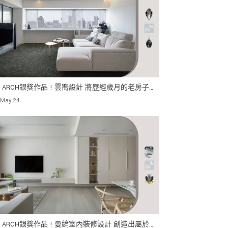
24 ARCH銀獎作品 ! 雲嚮設計 將歷經歲月的老房子改
舒適的現代化住宅 營造出輕鬆愉悅的家居環境。
 May 24
24 ARCH銀獎作品 ! 曼綸室內裝修設計 創造出屬於宅