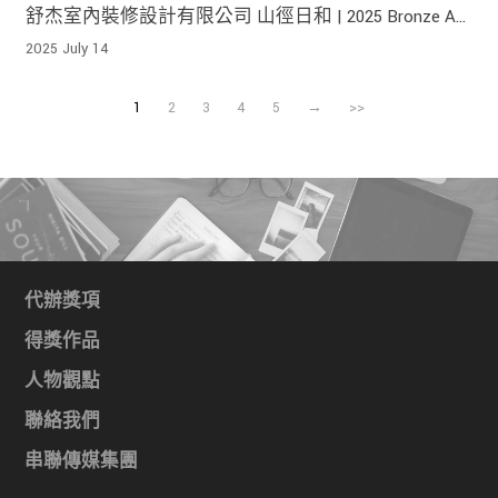
舒杰室內裝修設計有限公司 山徑日和 | 2025 Bronze A'
Design Award 榮獲銅獎 !
2025 July 14
1
2
3
4
5
→
>>
代辦獎項
得獎作品
人物觀點
聯絡我們
串聯傳媒集團