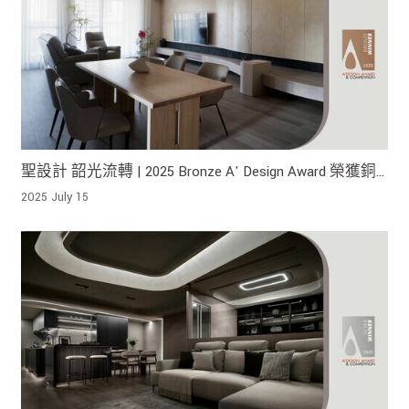
聖設計 韶光流轉 | 2025 Bronze A' Design Award 榮獲銅
獎 !
2025 July 15