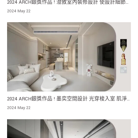
2024 ARCH銀獎作品 ! 澄敘室內裝修設計 使設計細節
本質凸顯 空間如同一場深入品味生活的旅行 帶來豐富
2024 May 22
情感和體驗
2024 ARCH銀獎作品 ! 墨奕空間設計 光穿梭入室 肌淨
無暇的天地壁正綻放著專屬於這個家庭的獨特韻味
2024 May 22