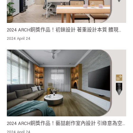
2024 ARCH銅獎作品！初錸設計 著重設計本質 體現返
璞歸真的純粹美好
2024 April 24
2024 ARCH銅獎作品！藝喆創作室內設計 引綠意為空
間作畫 光、風與人的對話
2024 April 24