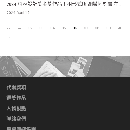
2024 柏林設計獎金獎作品！相形式所 細緻地刻畫 在
簡單的陳設中透露出生命的流轉與力量
2024 April 19
<<
←
32
33
34
35
36
37
38
39
40
→
>>
代辦獎項
得獎作品
人物觀點
聯絡我們
串聯傳媒集團