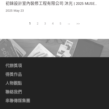
初錸設計室內裝修工程有限公司 沐光 | 2025 MUSE
Design Awards 榮獲銀獎！
2025 May 23
1
2
3
4
5
→
>>
代辦獎項
得獎作品
人物觀點
聯絡我們
串聯傳媒集團