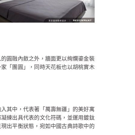
人的圓融內斂之外，牆面更以絢爛鎏金裝
一家「團圓」，同時天花板也以胡桃實木
融入其中，代表著「萬壽無疆」的美好寓
條凝練出具代表的文化符碼，並運用鍍鈦
呈現出平衡狀態，宛如中國古典詩歌中的