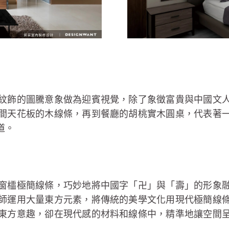
紋飾的圖騰意象做為迎賓視覺，除了象徵富貴與中國文
間天花板的木線條，再到餐廳的胡桃實木圓桌，代表著
道。
窗櫺極簡線條，巧妙地將中國字「卍」與「壽」的形象
師運用大量東方元素，將傳統的美學文化用現代極簡線
東方意趣，卻在現代感的材料和線條中，精準地讓空間