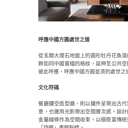
呼應中國方圓處世之道
從玄關大理石地面上的圓形牡丹花魚藻
飾如同中國窗櫺的格紋，延伸至公共空
彼此呼應，呼應中國方圓並濟的處世之
文化符碼
餐廳鏤空造型牆，則以鐵件呈現出古代
意，也運用光影帶出空間層次感。設計
金屬線條作為空間收束，以極既富傳統
「詩眼」畫龍點睛。