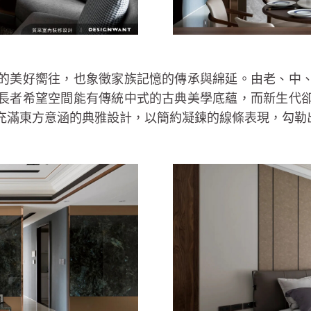
的美好嚮往，也象徵家族記憶的傳承與綿延。由老、中
長者希望空間能有傳統中式的古典美學底蘊，而新生代
充滿東方意涵的典雅設計，以簡約凝鍊的線條表現，勾勒