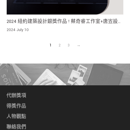
2024 紐約建築設計銀獎作品 ! 蔡奇睿工作室+唐岦設計
+新成建築師事務所 空間奠定了在當地的身分
2024 July 10
1
2
3
→
代辦獎項
得獎作品
人物觀點
聯絡我們