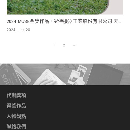
2024 MUSE金獎作品 ! 聖傑機器工業股份有限公司 天
際線的科技氛圍為庭園環境帶來舒適的視覺饗宴
2024 June 20
1
2
→
代辦獎項
得獎作品
人物觀點
聯絡我們