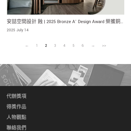
安喆空間設計 蝕 | 2025 Bronze A' Design Award 榮獲銅
獎!
2025 July 14
←
1
2
3
4
5
6
→
>>
代辦獎項
得獎作品
人物觀點
聯絡我們