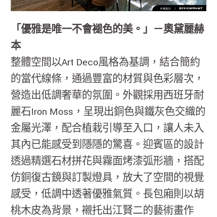
「優雅是唯一不會褪色的美。」－奧黛麗赫
本
整體空間以Art Deco風格為基調，結合簡約
的當代線條，通過豐富的材質與色彩層次，
營造出低調奢華的氛圍。外觀採用西班牙耐
麗石Iron Moss，呈現出銅色與鐵灰色交織的
金屬光澤，配合植栽引導至入口，讓人未入
其內已能感受到隱隱的驚喜。迎賓區的設計
透過精選石材拼花與霧面烤漆弧形牆，搭配
仿銅復古鏡與訂製燈具，放大了空間的視覺
感受，低調中透著優雅氣質。長包廂則以胡
桃木皮為背景，襯托出江賢二的藝術畫作