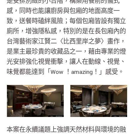
是安排別緻的小台階，構築用餐前的儀式
感，同時也能讓廚房與包廂的地面高度一
致，送餐時磕絆風險；每個包廂皆設有獨立
廁所，增強隱私感，特別的是在長包廂內的
台灣藝術家江賢二〈比西里岸之夢〉畫作，
是業主最珍貴的收藏品之一，藉由專業的燈
光安排強化視覺衝擊，讓人在動線、視覺、
味覺都能達到「Wow ！amazing！」感受。
本案在永續議題上強調天然材料與環境的融