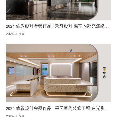
2024 倫敦設計金獎作品 ! 禾彥設計 溫室內部充滿綠意
結合自然光線的引入 讓空間充滿生機與活力
2024 July 8
2024 倫敦設計金獎作品 ! 采邑室內裝修工程 在光影與
細節的交織下 營造出一個既美觀又心靈舒緩的療癒空
2024 July 8