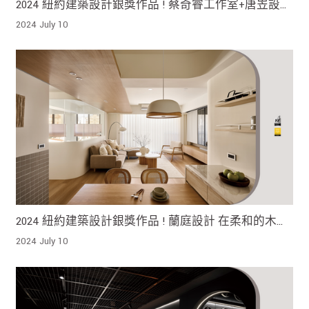
2024 紐約建築設計銀獎作品 ! 蔡奇睿工作室+唐岦設計
+新成建築師事務所 空間奠定了在當地的身分
2024 July 10
2024 紐約建築設計銀獎作品 ! 蘭庭設計 在柔和的木質
和自然色彩追尋簡約舒適的態度 在日常中深入探討美
2024 July 10
學 故事與情感的核心