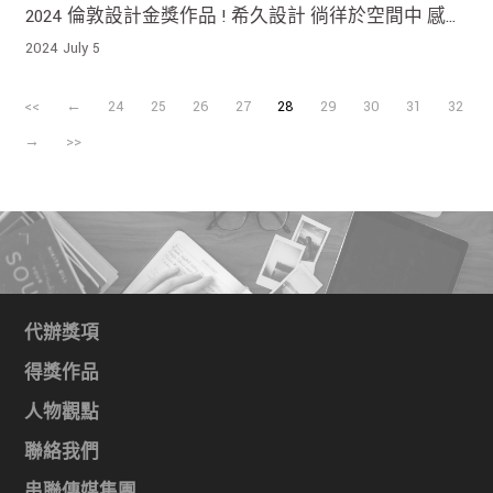
2024 倫敦設計金獎作品 ! 希久設計 徜徉於空間中 感受
來自環境的親切回應
2024 July 5
<<
←
24
25
26
27
28
29
30
31
32
→
>>
代辦獎項
得獎作品
人物觀點
聯絡我們
串聯傳媒集團