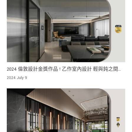
2024 倫敦設計金獎作品 ! 乙作室內設計 輕與鈍之間展
開生活藍圖 漫步詩意的灰調空間
2024 July 9