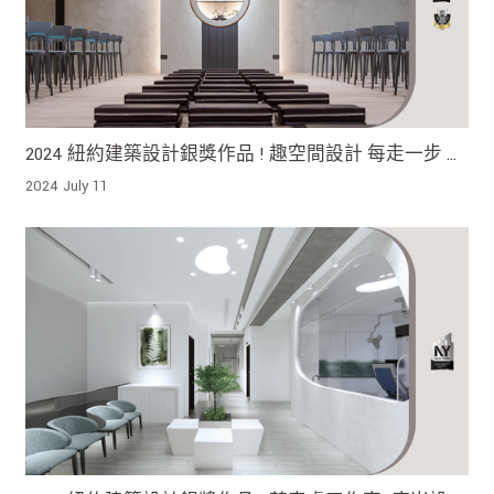
2024 紐約建築設計銀獎作品 ! 趣空間設計 每走一步 都
是對過去煩惱的釋放 引領著信徒向內心的淨土邁進
2024 July 11