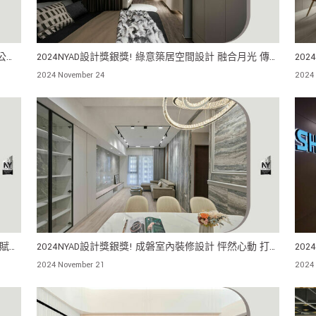
公司
2024NYAD設計獎銀獎! 綠意築居空間設計 融合月光 傳
20
達溫潤內斂美學精神
步於
2024 November 24
2024
 賦予
2024NYAD設計獎銀獎! 成磐室內裝修設計 怦然心動 打
20
造專屬的浪漫氛圍
兼具
2024 November 21
2024 