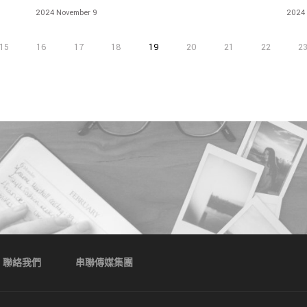
與和諧 使家居生活更加多樣化
視覺
2024 November 9
2024 
15
16
17
18
19
20
21
22
2
聯絡我們
串聯傳媒集團