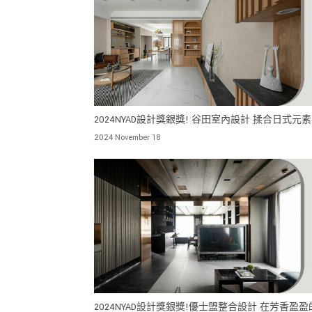
2024NYAD設計獎銀獎! 谷田室內設計 揉合日式元
代風 創造富有書香韻味又不失現代感的居所
2024 November 18
2024NYAD設計獎銀獎!優士盟整合設計 在芳香盈盈