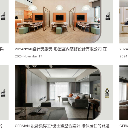
素與現
2024NYAD設計獎銀獎!形塑室內裝修設計有限公司 在輕
20
奢中見大器
閒享
2024 November 17
2024 
的環
GERMAN 設計獎得主!優士盟整合設計 確保居住的舒適
GE