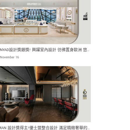
24NYAD設計獎銀獎! 興躍室內設計 彷彿置身歐洲 悠
受下午茶時光
November 16
RMAN 設計獎得主!優士盟整合設計 滿足精緻奢華的