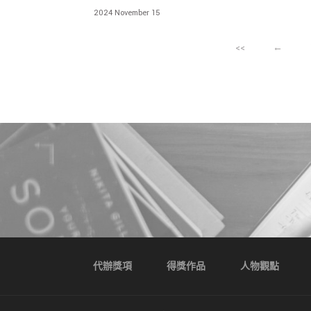
境裡 享受到如精品飯店般的生活滋味
2024 November 15
<<
←
代辦獎項
得獎作品
人物觀點