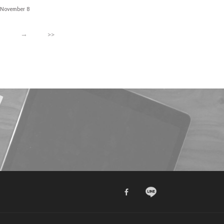
饗宴
November 8
3
→
>>