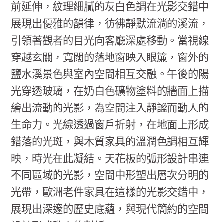
前延伸，紋理細膩的灰白色調在光影交錯中
展現出優雅的韻律，彷彿靜默流淌的溪流，
引領著觀者的目光向客廳深處移動。當視線
穿越玄關，寬闊的落地窗映入眼簾，窗外的
鹽水溪景色與室內空間相互交融。午後的陽
光穿透玻璃，在奶白色礦物塗料的牆面上描
繪出流動的光影，為空間注入靜謐而動人的
生命力。光線透過窗戶折射，在地面上形成
錯落的光斑，與木質家具的溫潤色調相互輝
映，時光在此凝結。天花板的弧形設計串連
不同區域的光影，空間中形塑出層次分明的
光帶，歐洲老件家具在這樣的光影交錯中，
展現出深邃的歷史底蘊，與現代簡約的空間