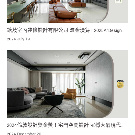
鎕荿室內裝修設計有限公司 流金漫舞 | 2025A'Design
Award 銀獎、2024紐約建築設計銀獎、2024IDA佳作 !
2024 July 19
2024倫敦設計獎金獎！宅門空間設計 沉穩大氣現代居
家
2024 December 20