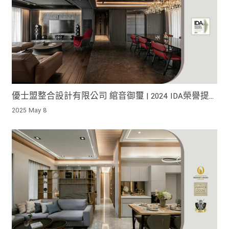
優士盟整合設計有限公司 綰音御璽 | 2024 IDA榮譽提
名！
2025 May 8