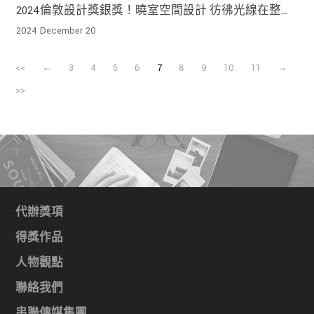
2024倫敦設計獎銀獎！曉室空間設計 彷彿光線在整個
房子裡跳舞
2024 December 20
<<
←
3
4
5
6
7
8
9
10
11
→
>>
代辦獎項
得獎作品
人物觀點
聯絡我們
串聯傳媒集團