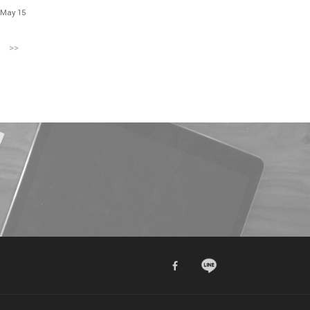
 May 15
>>