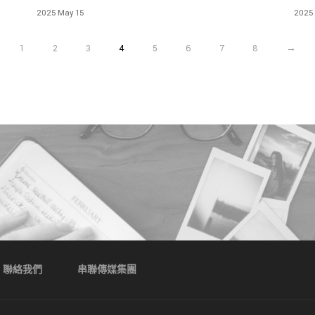
品！
2025 May 15
2025
1
2
3
4
5
6
7
8
→
聯絡我們
串聯傳媒集團