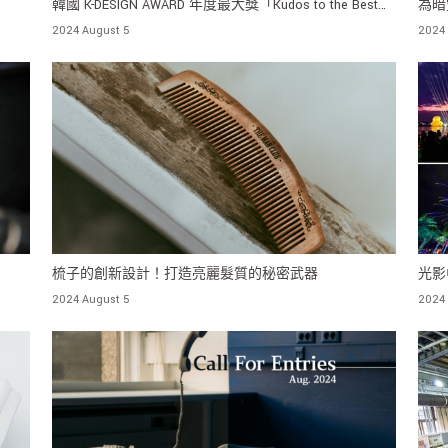
！
韓國 K-DESIGN AWARD 年度最大獎「Kudos to the Best」
為暗
花落誰家？
力！
2024 August 5
2024 
梳子的創新設計！打造亮麗髮質的秘密武器
光影
2024 August 5
2024 