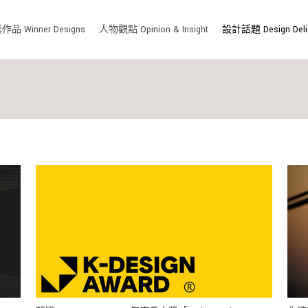
品 Winner Designs
人物觀點 Opinion & Insight
設計話題 Design Deli