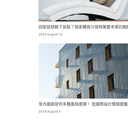
回家就想躺下放鬆？探索購買沙發時需要考慮的關
2024 August 12
室內牆面提供多種風格選擇！ 從國際設計獎精選獲
例中，探索各式室內牆面設計
2024 August 5