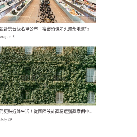
設計獎晉級名單公布！複審預備如火如荼地進行
August 5
們更貼近綠生活！從國際設計獎精選獲獎案例中，
「綠建築」 設計的含義！
July 29