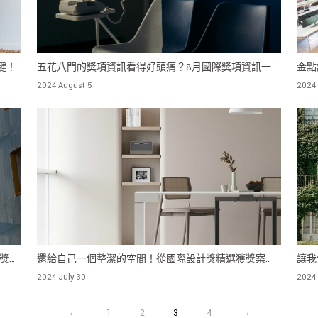
鍵！
五花八門的獎項資訊看得好頭痛？8月國際獎項資訊一
金點
次看！
中！
2024 August 5
2024 
獎案
還給自己一個整潔的空間！從國際設計獎精選獲獎案例
讓我
中，掌握室內收納櫃款式！
探索
2024 July 30
2024 
←
1
2
3
4
→