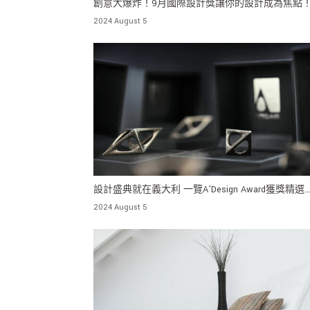
創意大爆炸！9月國際設計獎讓你的設計成為焦點
2024 August 5
設計盛典就在義大利 一覽A’Design Award獲獎精選
TOP20
2024 August 5