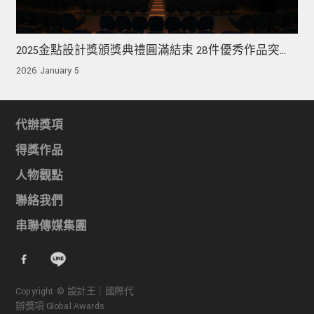
2025金點設計獎頒獎典禮圓滿結束 28件優秀作品突圍
榮獲年度大獎！
2026 January 5
代辦獎項
得獎作品
人物觀點
聯絡我們
串聯傳媒集團
Copyright © 設計王｜國際代
辦獎項 Global Awards