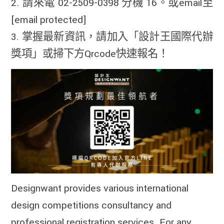
2. 請來電 02-2509-0398 分機 16。或email至
[email protected]
3. 掌握最新資訊，請加入「設計王國際代辦
獎項」或掃下方Qrcode快速報名！
Designwant provides various international
design competitions consultancy and
professional registration services. For any