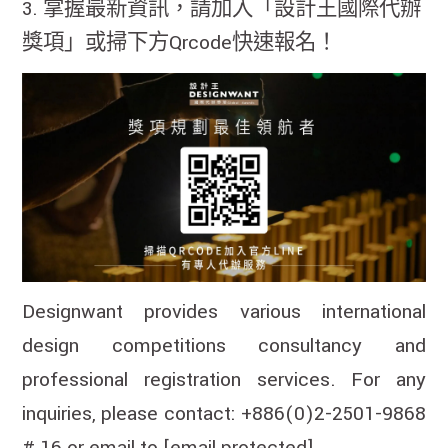
3. 掌握最新資訊，請加入「設計王國際代辦
獎項」或掃下方Qrcode快速報名！
Designwant provides various international
design competitions consultancy and
professional registration services. For any
inquiries, please contact: +886(0)2-2501-9868
# 16 or email to
[email protected]