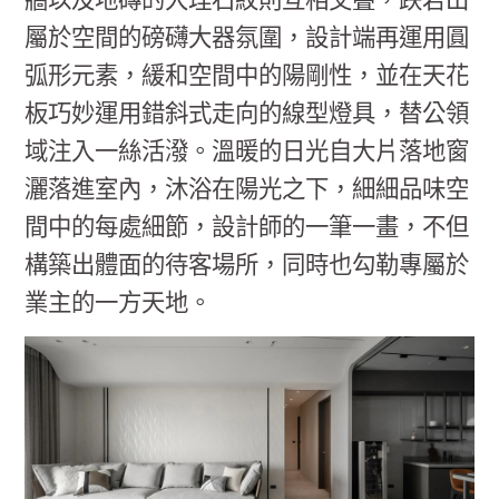
牆以及地磚的大理石紋則互相交疊，跌宕出
屬於空間的磅礴大器氛圍，設計端再運用圓
弧形元素，緩和空間中的陽剛性，並在天花
板巧妙運用錯斜式走向的線型燈具，替公領
域注入一絲活潑。溫暖的日光自大片落地窗
灑落進室內，沐浴在陽光之下，細細品味空
間中的每處細節，設計師的一筆一畫，不但
構築出體面的待客場所，同時也勾勒專屬於
業主的一方天地。