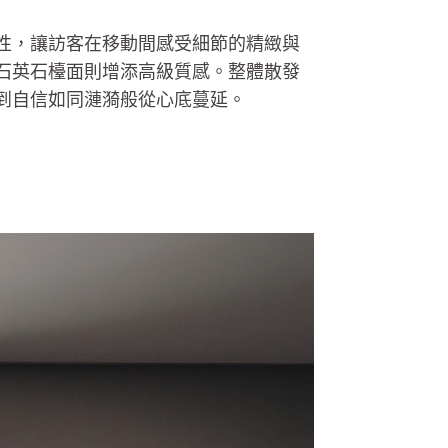
性，讓訪客在移動間感受細節的精緻與
石英石檯面則增添高級質感。整體散發
到自信如同漣漪般從心底蔓延。