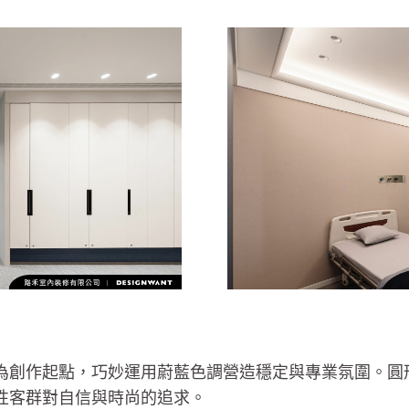
為創作起點，巧妙運用蔚藍色調營造穩定與專業氛圍。圓
性客群對自信與時尚的追求。