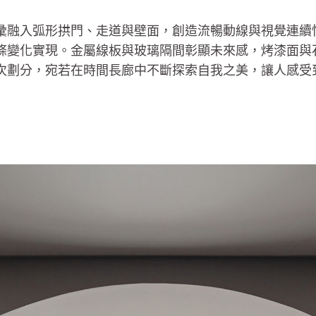
彙融入弧形拱門、走道與壁面，創造流暢動線與視覺連續
條變化實現。金屬線板與玻璃隔間彰顯未來感，烤漆面與
次劃分，宛若在時間長廊中不斷探索自我之美，讓人感受