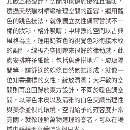
北歐風格設計，空間印象偏於優雅且溫暖，
透過天然建材精緻梳理空間的面容，運用藍
色的跳色技法，就像獨立女性偶爾嘗試不一
樣的妝彩，格外吸睛；中坪數的空間以古典
風格為主，運用奶茶色的視覺色彩銜接木紋
的調性，線板為空間帶來很好的律動感，此
處安排許多細節，包括魚骨拼地坪、玻璃隔
間等，讓舒適的線條自然氤氳形成，就像一
位知書達禮的女性，綻放清香；大坪數的空
間則再度回歸於東方設計，不同於暖色調空
間，以深色木皮以及清雅的白色交織出理性
與美學並俱的環境，空間給予的雍容度非常
寬闊，就像理解萬物道理的睿者，可以在場