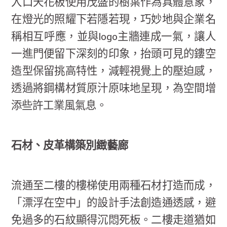
入口天花板使用茂盛的樹葉作為具體意象，
在燈光的照耀下若隱若現，巧妙地與企業名
稱相互呼應，並與logo主牆連成一氣，讓人
一進門便留下深刻的印象，抬頭可見的鏤空
造型保留挑高特性，減輕視覺上的壓迫感，
透過將鋼構材質原汁原味地呈現，為空間增
添些許工業風氣息。
石材、皮革構築別緻藝廊
流通至二樓的樓梯使用兩種石材打造而成，
「漂浮在空中」的設計手法創造通透感，避
免過多的石紋顯得沉悶死板。二樓走道猶如