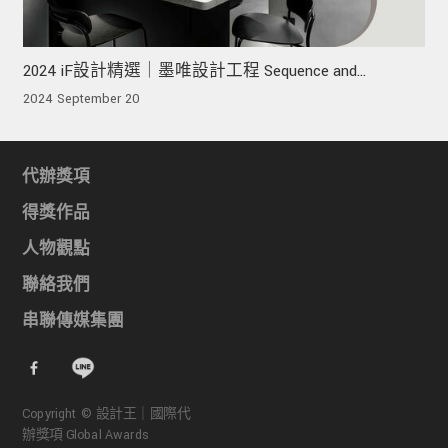
2024 iF設計精選｜墨唯設計工程 Sequence and
Continuity 鉛序 • 牽續
2024 September 20
代辦獎項
得獎作品
人物觀點
聯絡我們
串聯傳媒集團
Copyright © 設計王｜國際代
辦獎項 Global Awards