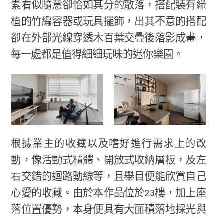
素看似隨意卻恰如其分的散落，搭配裝有綠
植的竹編容器或玩具擺飾，出其不意的搭配
卻在外部光線穿透木百葉交疊後落影成畫，
每一處都是值得細細玩味的迷你樂園。
根據業主的收藏以及嗜好進行需求上的改
動，像活動式櫃體、開放式收納層板，及左
右交錯的迴路動線等，且舉目便能欣賞自己
心愛的收藏。由於本作品位於23樓，加上座
落位置優勢，本身便具有大面積落地採光與