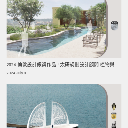
2024 倫敦設計銀獎作品 ! 太研規劃設計顧問 植物與光
影編織出屋頂空間的敘事 為都市叢林中織就一片療癒
2024 July 3
的綠洲