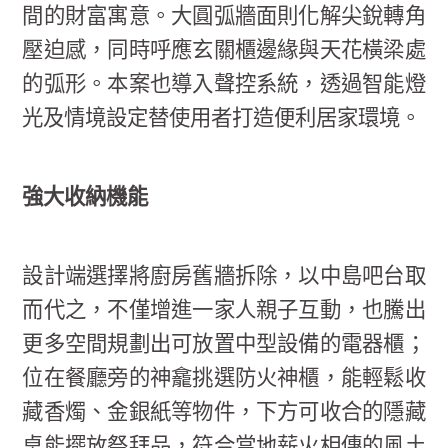
間的財富寓意。大圓弧牆面則化解尖銳轉角
壓迫感，同時呼應玄關櫃邊緣與天花橫梁處
的弧形。本案也導入聲控系統，透過智能燈
光及情境設定替使用者打造便利居家環境。
強大收納機能
設計端選擇將廚房舊牆拆除，以中島吧台取
而代之，不僅增進一家人親子互動，也騰出
更多空間規劃出可放置中型設備的電器櫃；
位在餐廳旁的神龕挑選防火神櫃，能輕鬆收
藏香燭、金銀紙等物件，下方可收合的隱藏
桌能擺放祭拜品，符合當地薪火相傳的風土