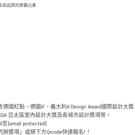
含高品質的景觀元素
國紅點、德國iF、義大利A’Design Award國際設計大
Award、APIDA 亞太區室內設計大獎及各城市設計獎項等。
il至
[email protected]
辦獎項」或掃下方Qrcode快速報名!！