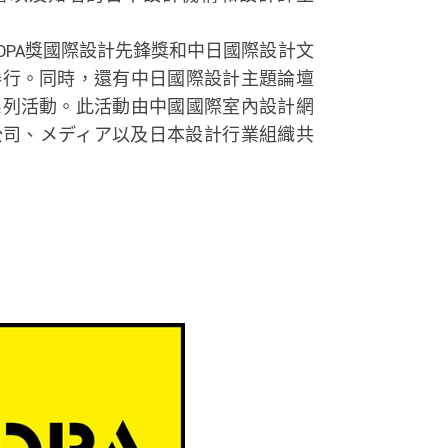
本IDPA獎國際設計先鋒獎和中日國際設計文
舉行。同時，還有中日國際設計主題論壇
系列活動。此活動由中國國際室內設計網
公司、メディア以及日本設計行業組織共