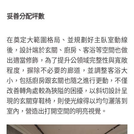
妥善分配坪數
在奠定大範圍格局、並規劃好主臥室動線
後，設計端於玄關、廚房、客浴等空間也做
出適當修飾，為了提升公領域完整性與寬敞
程度，摒除不必要的廊道，並調整客浴大
小，包括廚房跟玄關也隨之進行更動，不僅
改善轉角處較為狹隘的困擾，以斜切設計呈
現的玄關穿鞋椅，則使光線得以均勻灑落到
室內，營造出打開空間的明亮視覺。