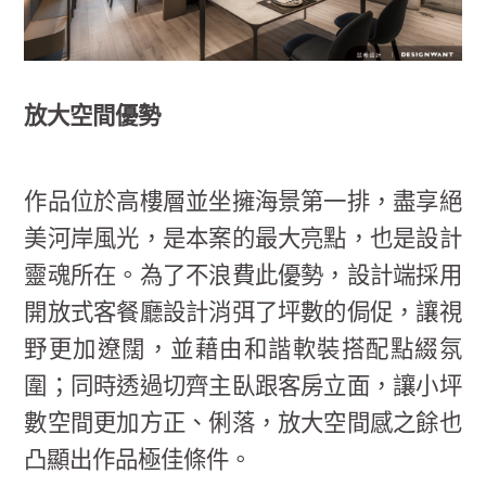
放大空間優勢
作品位於高樓層並坐擁海景第一排，盡享絕
美河岸風光，是本案的最大亮點，也是設計
靈魂所在。為了不浪費此優勢，設計端採用
開放式客餐廳設計消弭了坪數的侷促，讓視
野更加遼闊，並藉由和諧軟裝搭配點綴氛
圍；同時透過切齊主臥跟客房立面，讓小坪
數空間更加方正、俐落，放大空間感之餘也
凸顯出作品極佳條件。