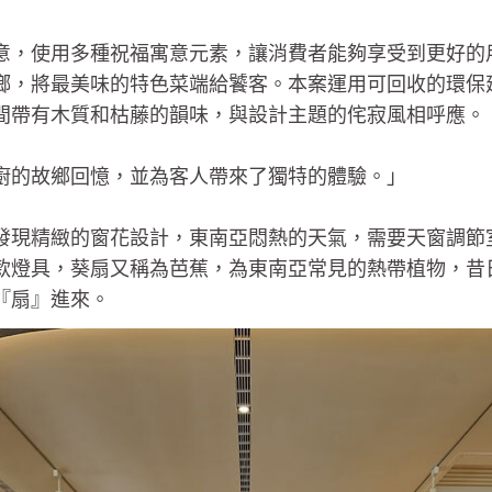
意，使用多種祝福寓意元素，讓消費者能夠享受到更好的
鄉，將最美味的特色菜端給饕客。本案運用可回收的環保
間帶有木質和枯藤的韻味，與設計主題的侘寂風相呼應。
廚的故鄉回憶，並為客人帶來了獨特的體驗。」
發現精緻的窗花設計，東南亞悶熱的天氣，需要天窗調節
款燈具，葵扇又稱為芭蕉，為東南亞常見的熱帶植物，昔
『扇』進來。