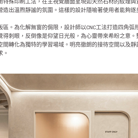
用特殊印刷工法，在主視覺牆面呈現如天然石材的紋理與
營造出溫煦靜謐的氛圍。這樣的設計隱喻著使用者能夠逐
區。為化解無窗的侷限，設計師以CNC工法打造四角弧形加
覺得刺眼，反倒像是仰望日光般，為心靈帶來希盼之意。
空間轉化為獨特的學習場域。明亮徹朗的接待空間以及靜
求。