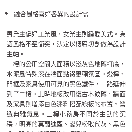
融合風格喜好各異的設計需
男業主偏好工業風，女業主則鍾愛美式。為
讓風格不至衝突，決定以樓層切割做為設計
主軸。
一樓的公用空間大面積以淺灰色地磚打底，
水泥風特殊漆在牆面點綴更顯氛圍。燈桿、
門框及家具使用可見的黑色鐵件，一路延伸
到了二樓。此時地板改用復古木紋磚，牆面
及家具則增添白色漆料搭配線板的布置，營
造典雅氣息。三樓小孩房不同於主臥的沉
穩，明亮的莫蘭迪藍、嬰兒粉取代灰、黑色