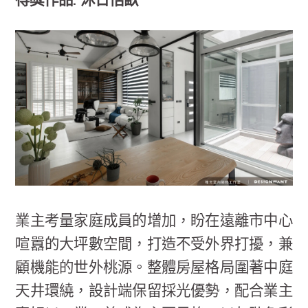
得獎作品: 沐日恬畝
業主考量家庭成員的增加，盼在遠離市中心
喧囂的大坪數空間，打造不受外界打擾，兼
顧機能的世外桃源。整體房屋格局圍著中庭
天井環繞，設計端保留採光優勢，配合業主