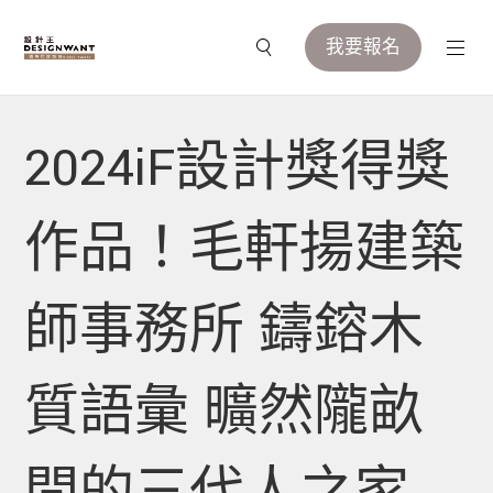
我要報名
2024iF設計獎得獎
作品！毛軒揚建築
師事務所 鑄鎔木
質語彙 曠然隴畝