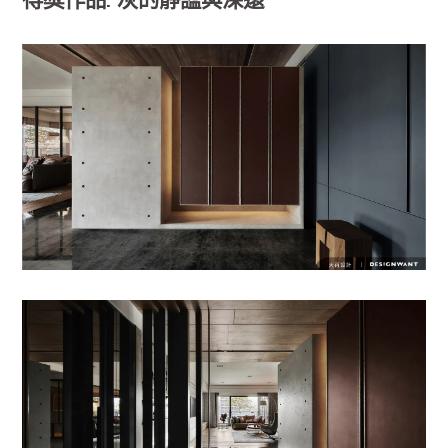
得獎作品: 灰的靜謐與深遠