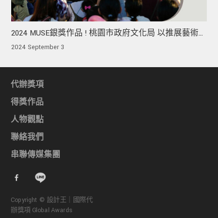
2024 MUSE銀獎作品 ! 桃園市政府文化局 以推展藝術
啟蒙 將藝術的種子植入每一位孩子心中
2024 September 3
代辦獎項
得獎作品
人物觀點
聯絡我們
串聯傳媒集團
Copyright © 設計王｜國際代
辦獎項 Global Awards