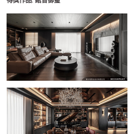
得獎作品: 綰音御璽