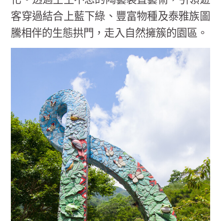
客穿過結合上藍下綠、豐富物種及泰雅族圖
騰相伴的生態拱門，走入自然擁簇的園區。