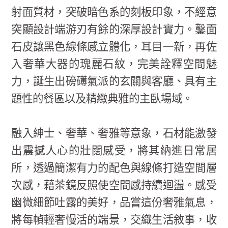
射面質材，突破暗色系的刻板印象，不經意
突顯設計端游刃有餘的深厚設計實力。鑿面
石皮讓黑色線條感立體化，耳目一新，再佐
入奢華大器的瑰麗石紋，完美詮釋空間魅
力，誕生出磅礡氣派的玄關與客廳、具有主
題性的餐區以及精緻典雅的主臥場域。
融入紳士、奢華、奢雅等意象，石材能激發
出震撼人心的壯闊感受，將其納進日常居
所，透過簡潔有力的配色與線條打造空間層
次感，藉茶鏡反照使空間感持續迴盪。感受
幽微細節吐露的美好，品嘗這份奢雅氣息，
將每幀輕奢慢活的端景，交織生活敘事，收