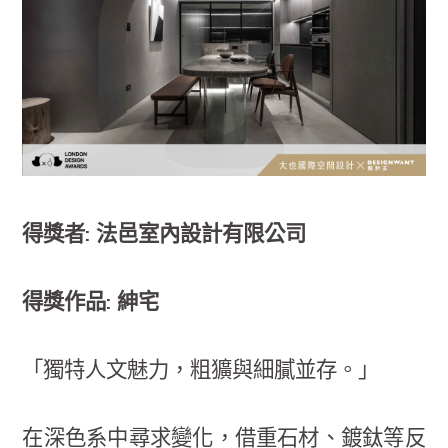
得獎者: 法邑室內設計有限公司
得獎作品: 紳宅
「獨特人文魅力，粗獷與細膩並存。」
在深色系中尋求變化，借重石材、鍍鈦等反