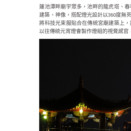
蓮池潭畔廟宇眾多，池畔的龍虎塔、春
建築、神像，搭配燈光設計以360度
將科技光束服貼合在傳統宮廟建築上，
以往傳統元宵燈會製作燈組的視覺感官